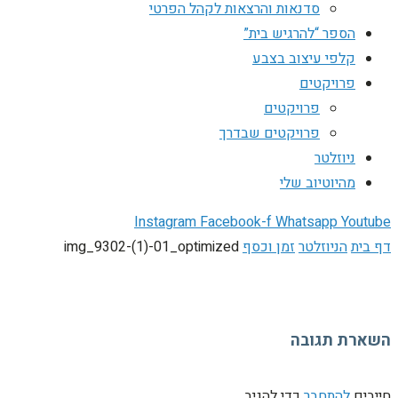
סדנאות והרצאות לקהל הפרטי
הספר “להרגיש בית”
קלפי עיצוב בצבע
פרויקטים
פרויקטים
פרויקטים שבדרך
ניוזלטר
מהיוטיוב שלי
Instagram
Facebook-f
Whatsapp
Youtube
דף בית
הניוזלטר
זמן וכסף
img_9302-(1)-01_optimized
השארת תגובה
חייבים
להתחבר
כדי להגיב.