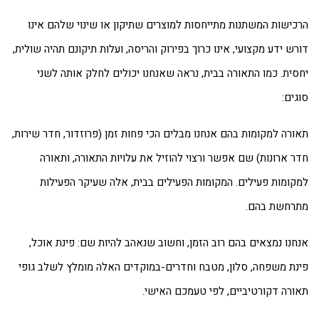
כישות המשתנות מתייחסות למוצרים שתיקון או שינוי שלהם אינו
רש ידע מקצועי, אינו כרוך בפירוק והריסה, ועלות תיקונם תהיה שולית,
סית. כמו התאורה בבית, נראה שאנחנו יכולים לחלק אותה לשני
גים:
ורה למקומות בהם אנחנו מבלים הכי פחות זמן (פרוזדור, חדר שירות,
ר ארונות) שם אפשר ורצוי להוזיל את עלויות התאורה, ותאורה
קומות פעילים. המקומות הפעילים בבית, אלה שעיקר הפעילות
רחשת בהם.
חנו נמצאים בהם רוב הזמן, וחשוב שנאהב להיות שם: פינת אוכל,
נת משפחה, סלון, מטבח וחדרים-במוקדים האלה מומלץ לשלב גופי
ורה דקורטיביים, לפי טעמכם האישי.