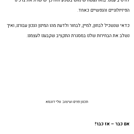
יטיב עמנו. בואו נעשה שימוש בשפע הזה כך שישרת את צרכינו
יזיולוגיים והנפשיים כאחד.
אי שנשכיל לבחון, למיין, לבחור ולדעת מהו המינון הנכון עבורנו, ואיך
לב את הבחירות שלנו במסגרת התקציב שקבענו לעצמנו.
תכנון פנים ועיצוב: טלי דוגמא
 כבר – אז כבר
!