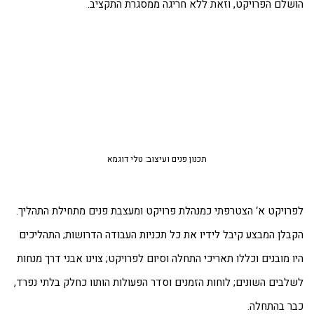
שלם הפרויקט, וזאת ללא חריגה ממסגרת התקציב.
תכנון פנים ועיצוב: טלי דוגמא
רויקט א‘ הצטרפתי כמנהלת פרויקט ומעצבת פנים מתחילת התהליך.
בלן המבצע קיבל לידיו את כל תכניות העבודה הדרושות; התהליכים
ו מובנים וכללו תאריכי התחלה וסיום לפרויקט; צוינו אבני דרך מנחות
לבים השונים; לוחות הזמנים וסדר הפעולות הותוו כחלק בלתי נפרד,
ר בהתחלה.