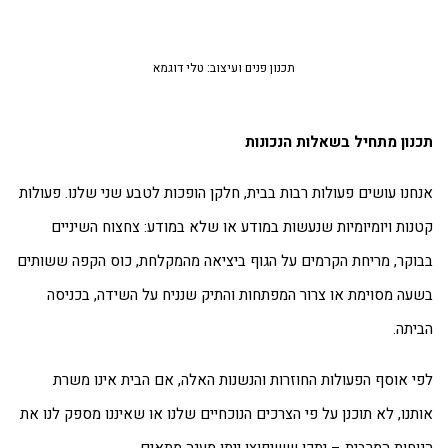
תכנון פנים ועיצוב: טלי דוגמא
נון מתחיל בשאלות הנכונות
חנו עושים פעולות רבות בבית, חלקן הופכות לטבע שני שלנו. פעולות
נות ויומיומיות שנעשות במודע או שלא במודע: צחצוח השיניים
וקר, מריחת הקרמים על הגוף ביציאה מהמקלחת, כוס הקפה ששותים
עה מסוימת או צרור המפתחות והתיק שנניח על השידה, בכניסה
יתה.
י אוסף הפעולות החוזרות והנשנות האלה, אם הבית אינו משרת
תנו, לא תוכנן על פי הצרכים הנוכחיים שלנו או שאיננו מספק לנו את