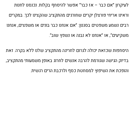
יקרון ”אם כבר – אז כבר“ אפשר להיסחף בקלות. נכנסנו לחנות
אינו אריחי פורצלן יקרים שחורגים מהתקציב שהקצינו לכך. במקרים
ים נשמע משפטים בסגנון: ”אם אנחנו כבר בונים או משפצים, אנחנו
קיעים“, או ”אנחנו לא נבנה או נשפץ שוב“.
סחפות שכזאת יכולה לגרום לחריגה מהתקציב שלנו ללא בקרה. זאת
יוק הגישה שגורמת להרבה אנשים לחרוג באופן משמעותי מהתקציב,
ופכת את השיפוץ למסחטת כסף ולרכבת הרים רגשית.