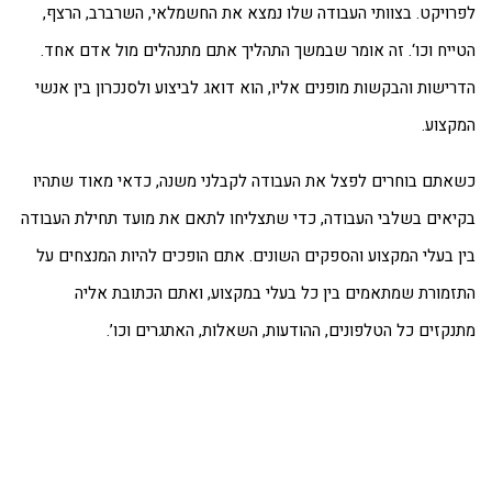
רויקט. בצוותי העבודה שלו נמצא את החשמלאי, השרברב, הרצף,
ייח וכו‘. זה אומר שבמשך התהליך אתם מתנהלים מול אדם אחד.
רישות והבקשות מופנים אליו, הוא דואג לביצוע ולסנכרון בין אנשי
קצוע.
אתם בוחרים לפצל את העבודה לקבלני משנה, כדאי מאוד שתהיו
יאים בשלבי העבודה, כדי שתצליחו לתאם את מועד תחילת העבודה
ן בעלי המקצוע והספקים השונים. אתם הופכים להיות המנצחים על
זמורת שמתאמים בין כל בעלי במקצוע, ואתם הכתובת אליה
נקזים כל הטלפונים, ההודעות, השאלות, האתגרים וכו’.