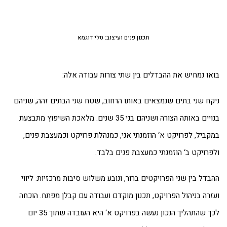
תכנון פנים ועיצוב: טלי דוגמא
או נמחיש את ההבדלים בין שתי צורות עבודה אלה:
קח שני בתים שנמצאים באותו הרחוב, שטח שני הבתים זהה, שניהם
בנויים באותה הצורה ושניהם בני 35 שנים. מלאכת השיפוץ מתבצעת
קביל, לפרויקט א‘ הוזמנתי אני, כמנהלת פרויקט וכמעצבת פנים,
פרויקט ב‘ הוזמנתי כמעצבת פנים בלבד.
בדל בין שני הפרויקטים ברור, ונובע משלוש סיבות מרכזיות: ליווי
זרה בניהול הפרויקט, תכנון מוקדם ועבודה עם קבלן מפתח. הוכחה
לכך שהתהליך הנכון נעשה בפרויקט א‘ היא העובדה שתוך 35 יום