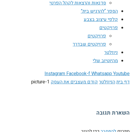
סדנאות והרצאות לקהל הפרטי
הספר “להרגיש בית”
קלפי עיצוב בצבע
פרויקטים
פרויקטים
פרויקטים שבדרך
ניוזלטר
מהיוטיוב שלי
Instagram
Facebook-f
Whatsapp
Youtub
ף בית
הניוזלטר
קודם מעצבים את העסק
picture-1
שארת תגובה
ייבים
להתחבר
כדי להגיב.