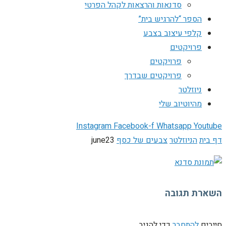
סדנאות והרצאות לקהל הפרטי
הספר “להרגיש בית”
קלפי עיצוב בצבע
פרויקטים
פרויקטים
פרויקטים שבדרך
ניוזלטר
מהיוטיוב שלי
Instagram
Facebook-f
Whatsapp
Youtube
דף בית
הניוזלטר
צבעים של כסף
june23
השארת תגובה
חייבים
להתחבר
כדי להגיב.