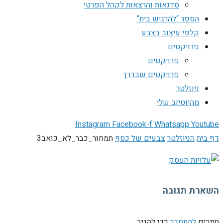
סדנאות והרצאות לקהל הפרטי
הספר “להרגיש בית”
קלפי עיצוב בצבע
פרויקטים
פרויקטים
פרויקטים שבדרך
ניוזלטר
מהיוטיוב שלי
Instagram
Facebook-f
Whatsapp
Youtube
דף בית
הניוזלטר
צבעים של כסף
תמחור_כבר_לא_כואב3
השארת תגובה
חייבים
להתחבר
כדי להגיב.