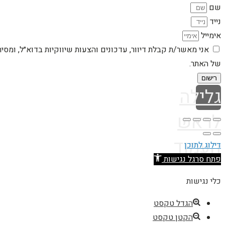
שם
נייד
אימייל
אני מאשר/ת קבלת דיוור, עדכונים והצעות שיווקיות בדוא״ל, ומסי
של האתר.
רישום
גלילה
לראש
העמוד
דילוג לתוכן
פתח סרגל נגישות
כלי נגישות
הגדל טקסט
הקטן טקסט