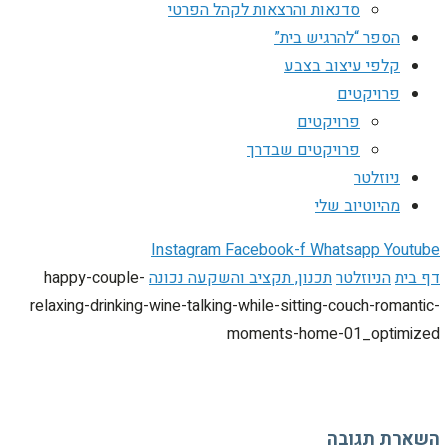
סדנאות והרצאות לקהל הפרטי
הספר “להרגיש בית”
קלפי עיצוב בצבע
פרויקטים
פרויקטים
פרויקטים שבדרך
ניוזלטר
מהיוטיוב שלי
Instagram
Facebook-f
Whatsapp
Youtube
דף בית
הניוזלטר
תכנון, תקציב והשקעה נכונה
happy-couple-
relaxing-drinking-wine-talking-while-sitting-couch-romantic-
moments-home-01_optimized
השארת תגובה