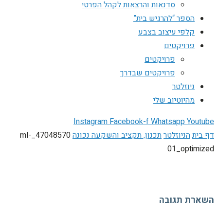
סדנאות והרצאות לקהל הפרטי
הספר “להרגיש בית”
קלפי עיצוב בצבע
פרויקטים
פרויקטים
פרויקטים שבדרך
ניוזלטר
מהיוטיוב שלי
Instagram
Facebook-f
Whatsapp
Youtube
דף בית
הניוזלטר
תכנון, תקציב והשקעה נכונה
47048570_ml-
01_optimized
השארת תגובה