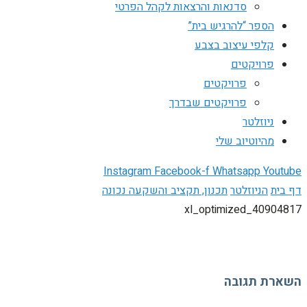
סדנאות והרצאות לקהל הפרטי
הספר “להרגיש בית”
קלפי עיצוב בצבע
פרויקטים
פרויקטים
פרויקטים שבדרך
ניוזלטר
מהיוטיוב שלי
Instagram
Facebook-f
Whatsapp
Youtube
דף בית
הניוזלטר
תכנון, תקציב והשקעה נכונה
40904817_xl_optimized
השארת תגובה