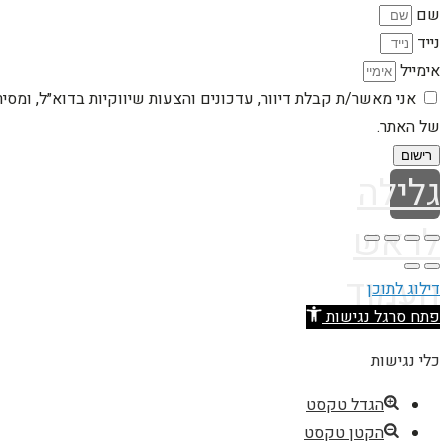
שם
נייד
אימייל
אני מאשר/ת קבלת דיוור, עדכונים והצעות שיווקיות בדוא״ל, ומסי
של האתר.
רישום
גלילה
לראש
העמוד
דילוג לתוכן
פתח סרגל נגישות
כלי נגישות
הגדל טקסט
הקטן טקסט