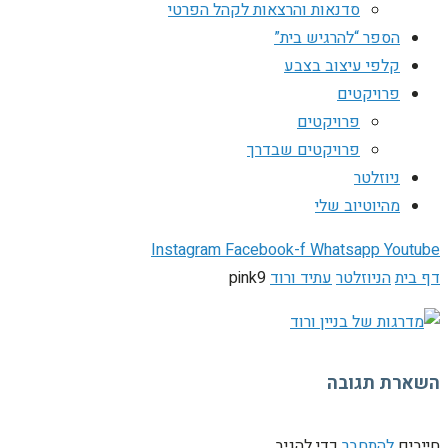
סדנאות והרצאות לקהל הפרטי
הספר “להרגיש בית”
קלפי עיצוב בצבע
פרויקטים
פרויקטים
פרויקטים שבדרך
ניוזלטר
מהיוטיוב שלי
Instagram
Facebook-f
Whatsapp
Youtube
דף בית
הניוזלטר
עתיד ורוד
pink9
השארת תגובה
חייבים
להתחבר
כדי להגיב.