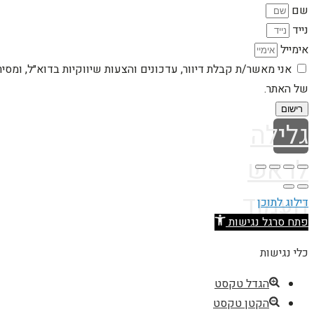
שם
נייד
אימייל
אני מאשר/ת קבלת דיוור, עדכונים והצעות שיווקיות בדוא״ל, ומסי
של האתר.
רישום
גלילה
לראש
העמוד
דילוג לתוכן
פתח סרגל נגישות
כלי נגישות
הגדל טקסט
הקטן טקסט