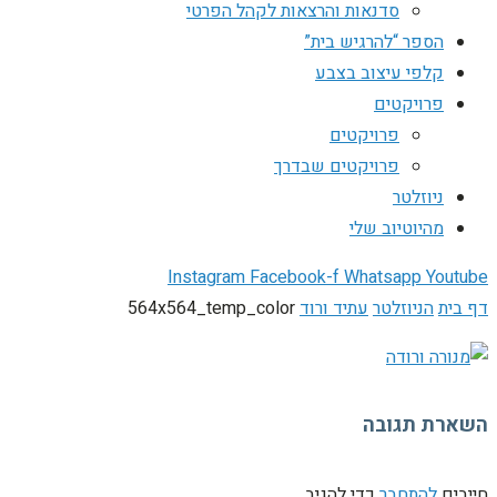
סדנאות והרצאות לקהל הפרטי
הספר “להרגיש בית”
קלפי עיצוב בצבע
פרויקטים
פרויקטים
פרויקטים שבדרך
ניוזלטר
מהיוטיוב שלי
Instagram
Facebook-f
Whatsapp
Youtube
דף בית
הניוזלטר
עתיד ורוד
564x564_temp_color
השארת תגובה
חייבים
להתחבר
כדי להגיב.