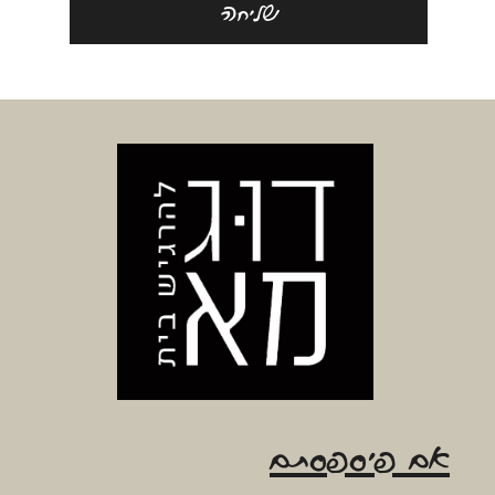
שליחה
אם פיספסתם