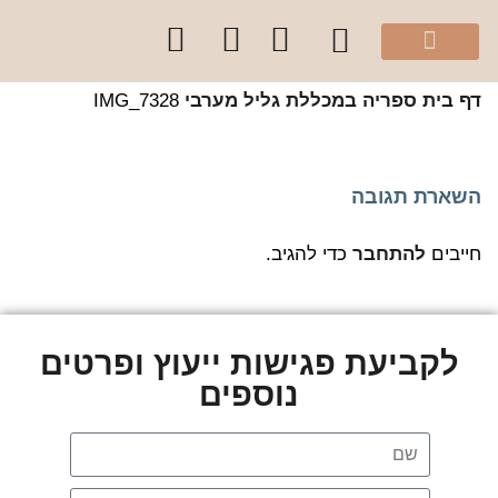
מהיוטיוב שלי
הספר “להרגיש בית”
קלפי עיצוב בצבע
סדנאות והרצאות לקהל הפרטי
קורסים לקהל מקצועי
שירותי הסטודיו
 בית
ספריה במכללת גליל מערבי
IMG_7328
שארת תגובה
יבים
להתחבר
כדי להגיב.
לקביעת פגישות ייעוץ ופרטים
נוספים