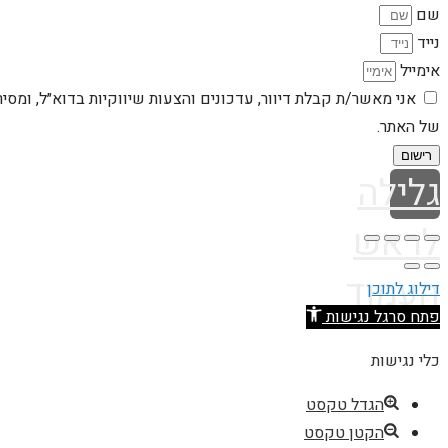
שם
נייד
אימייל
אני מאשר/ת קבלת דיוור, עדכונים והצעות שיווקיות בדוא״ל, ומסי
של האתר.
רישום
גלילה
לראש
העמוד
דילוג לתוכן
פתח סרגל נגישות
כלי נגישות
הגדל טקסט
הקטן טקסט