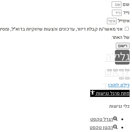
שם
נייד
אימייל
אני מאשר/ת קבלת דיוור, עדכונים והצעות שיווקיות בדוא״ל, ומסי
של האתר.
רישום
גלילה
לראש
העמוד
דילוג לתוכן
פתח סרגל נגישות
כלי נגישות
הגדל טקסט
הקטן טקסט