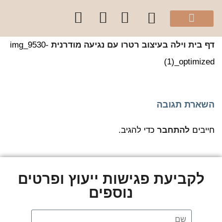
מהיוטיוב שלי
הספר “להרגיש בית”
קלפי עיצוב בצבע
סדנאות והרצאות לקהל הפרטי
קורסים לקהל מקצועי
שירותי הסטודיו
 בית
וילה בעיצוב רטרו עם נגיעה מודרנית
img_9530-
(1)_optimiz
שארת תגובה
יבים
להתחבר
כדי להגיב.
לקביעת פגישות ייעוץ ופרטים
נוספים