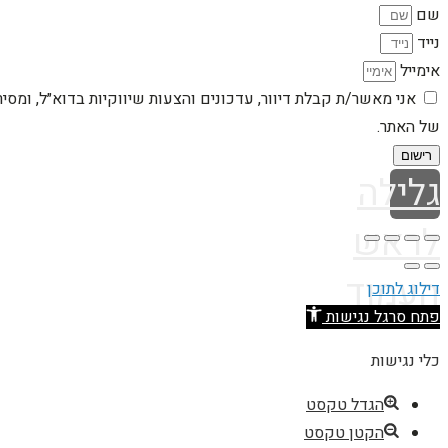
שם
נייד
אימייל
אני מאשר/ת קבלת דיוור, עדכונים והצעות שיווקיות בדוא״ל, ומסי
של האתר.
רישום
גלילה
לראש
העמוד
דילוג לתוכן
פתח סרגל נגישות
כלי נגישות
הגדל טקסט
הקטן טקסט