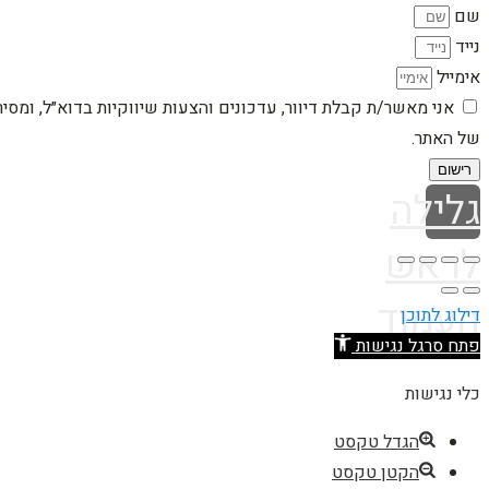
שם
נייד
אימייל
אני מאשר/ת קבלת דיוור, עדכונים והצעות שיווקיות בדוא״ל, ומסי
של האתר.
רישום
גלילה
לראש
העמוד
דילוג לתוכן
פתח סרגל נגישות
כלי נגישות
הגדל טקסט
הקטן טקסט