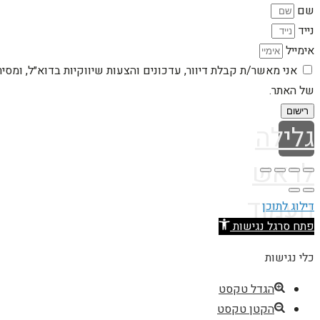
שם
נייד
אימייל
אני מאשר/ת קבלת דיוור, עדכונים והצעות שיווקיות בדוא״ל, ומסי
של האתר.
רישום
גלילה
לראש
העמוד
דילוג לתוכן
פתח סרגל נגישות
כלי נגישות
הגדל טקסט
הקטן טקסט