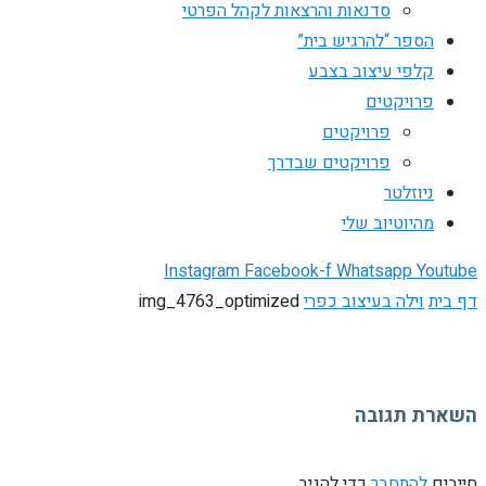
סדנאות והרצאות לקהל הפרטי
הספר “להרגיש בית”
קלפי עיצוב בצבע
פרויקטים
פרויקטים
פרויקטים שבדרך
ניוזלטר
מהיוטיוב שלי
Instagram
Facebook-f
Whatsapp
Youtube
דף בית
וילה בעיצוב כפרי
img_4763_optimized
השארת תגובה
חייבים
להתחבר
כדי להגיב.