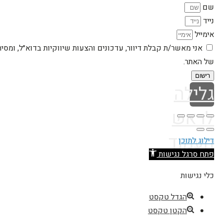
שם
נייד
אימייל
אני מאשר/ת קבלת דיוור, עדכונים והצעות שיווקיות בדוא״ל, ומסי
של האתר.
רישום
גלילה
לראש
העמוד
דילוג לתוכן
פתח סרגל נגישות
כלי נגישות
הגדל טקסט
הקטן טקסט