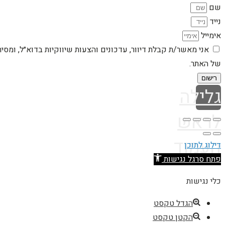
שם
נייד
אימייל
אני מאשר/ת קבלת דיוור, עדכונים והצעות שיווקיות בדוא״ל, ומסי
של האתר.
רישום
גלילה
לראש
העמוד
דילוג לתוכן
פתח סרגל נגישות
כלי נגישות
הגדל טקסט
הקטן טקסט