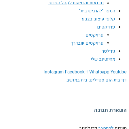
סדנאות והרצאות לקהל הפרטי
הספר “להרגיש בית”
קלפי עיצוב בצבע
פרויקטים
פרויקטים
פרויקטים שבדרך
ניוזלטר
מהיוטיוב שלי
Instagram
Facebook-f
Whatsapp
Youtube
דף בית
הום סטיילינג-בית במושב
השארת תגובה
חייבים
להתחבר
כדי להגיב.