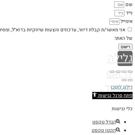
שם
נייד
אימייל
אני מאשר/ת קבלת דיוור, עדכונים והצעות שיווקיות בדוא״ל, ומסי
של האתר.
רישום
גלילה
לראש
העמוד
דילוג לתוכן
פתח סרגל נגישות
כלי נגישות
הגדל טקסט
הקטן טקסט