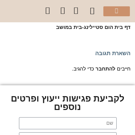
מהיוטיוב שלי
הספר “להרגיש בית”
קלפי עיצוב בצבע
סדנאות והרצאות לקהל הפרטי
קורסים לקהל מקצועי
שירותי הסטודיו
 בית
הום סטיילינג-בית במושב
שארת תגובה
יבים
להתחבר
כדי להגיב.
לקביעת פגישות ייעוץ ופרטים
נוספים