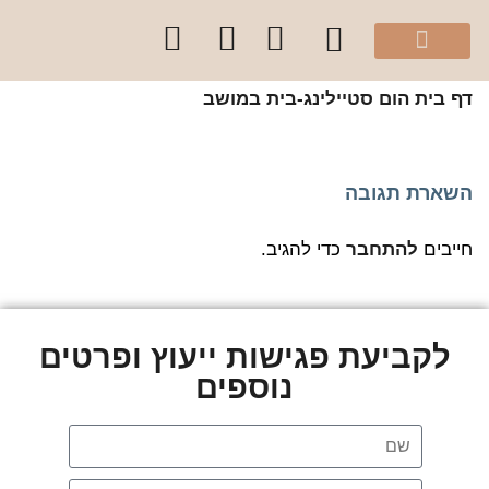
מהיוטיוב שלי
הספר “להרגיש בית”
קלפי עיצוב בצבע
סדנאות והרצאות לקהל הפרטי
קורסים לקהל מקצועי
שירותי הסטודיו
 בית
הום סטיילינג-בית במושב
שארת תגובה
יבים
להתחבר
כדי להגיב.
לקביעת פגישות ייעוץ ופרטים
נוספים