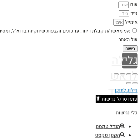
שם
נייד
אימייל
אני מאשר/ת קבלת דיוור, עדכונים והצעות שיווקיות בדוא״ל, ומסי
של האתר.
רישום
גלילה
לראש
העמוד
דילוג לתוכן
פתח סרגל נגישות
כלי נגישות
הגדל טקסט
הקטן טקסט