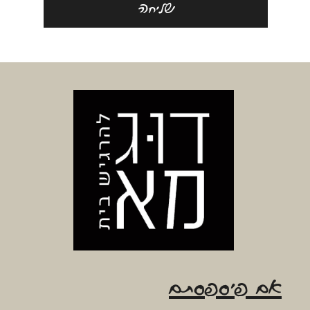
שליחה
אם פיספסתם