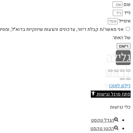
שם
נייד
אימייל
אני מאשר/ת קבלת דיוור, עדכונים והצעות שיווקיות בדוא״ל, ומסי
של האתר.
רישום
גלילה
לראש
העמוד
דילוג לתוכן
פתח סרגל נגישות
כלי נגישות
הגדל טקסט
הקטן טקסט