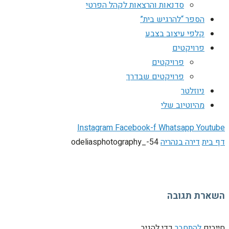
סדנאות והרצאות לקהל הפרטי
הספר “להרגיש בית”
קלפי עיצוב בצבע
פרויקטים
פרויקטים
פרויקטים שבדרך
ניוזלטר
מהיוטיוב שלי
Instagram
Facebook-f
Whatsapp
Youtube
דף בית
דירה בנהריה
odeliasphotography_-54
השארת תגובה
חייבים
להתחבר
כדי להגיב.