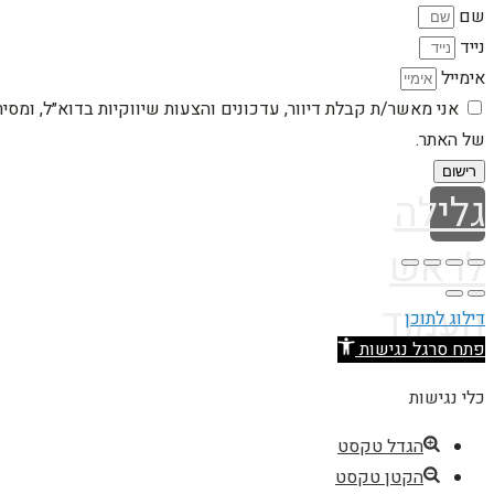
שם
נייד
אימייל
אני מאשר/ת קבלת דיוור, עדכונים והצעות שיווקיות בדוא״ל, ומסי
של האתר.
רישום
גלילה
לראש
העמוד
דילוג לתוכן
פתח סרגל נגישות
כלי נגישות
הגדל טקסט
הקטן טקסט