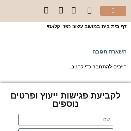
מהיוטיוב שלי
הספר “להרגיש בית”
קלפי עיצוב בצבע
סדנאות והרצאות לקהל הפרטי
קורסים לקהל מקצועי
שירותי הסטודיו
 בית
בית במושב
עיצוב כפרי קלאסי
שארת תגובה
יבים
להתחבר
כדי להגיב.
לקביעת פגישות ייעוץ ופרטים
נוספים