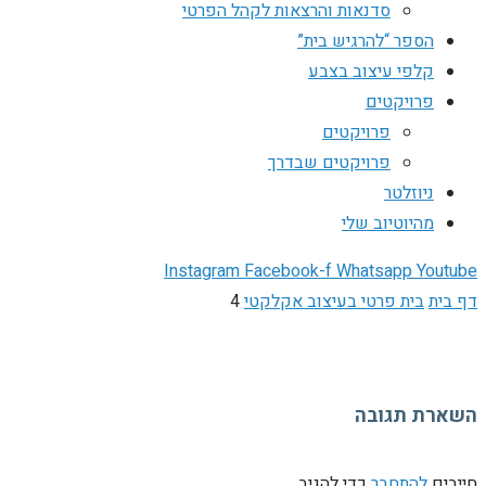
סדנאות והרצאות לקהל הפרטי
הספר “להרגיש בית”
קלפי עיצוב בצבע
פרויקטים
פרויקטים
פרויקטים שבדרך
ניוזלטר
מהיוטיוב שלי
Instagram
Facebook-f
Whatsapp
Youtube
דף בית
בית פרטי בעיצוב אקלקטי
4
השארת תגובה
חייבים
להתחבר
כדי להגיב.