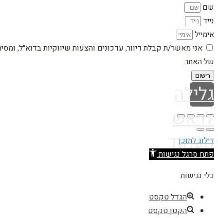
שם
נייד
אימייל
אני מאשר/ת קבלת דיוור, עדכונים והצעות שיווקיות בדוא״ל, ומסי
של האתר.
רישום
גלילה
לראש
העמוד
דילוג לתוכן
פתח סרגל נגישות
כלי נגישות
הגדל טקסט
הקטן טקסט