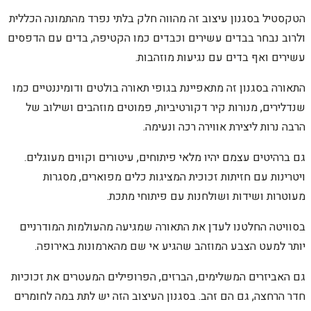
הטקסטיל בסגנון עיצוב זה מהווה חלק בלתי נפרד מהתמונה הכללית
ולרוב נבחר בבדים עשירים וכבדים כמו הקטיפה, בדים עם הדפסים
עשירים ואף בדים עם נגיעות מוזהבות.
התאורה בסגנון זה מתאפיינת בגופי תאורה בולטים ודומיננטיים כמו
שנדלירים, מנורות קיר דקורטיביות, פמוטים מוזהבים ושילוב של
הרבה נרות ליצירת אווירה רכה ונעימה.
גם ברהיטים עצמם יהיו מלאי פיתוחים, עיטורים וקווים מעוגלים.
ויטרינות עם חזיתות זכוכית המציגות כלים מפוארים, מסגרות
מעוטרות ושידות ושולחנות עם פיתוחי מתכת.
בסוויטה החלטנו לעדן את התאורה שמגיעה מהעולמות המודרניים
יותר למעט הצבע המוזהב שהגיע אי שם מהארמונות באירופה.
גם האביזרים המשלימים, הברזים, הפרופילים המעטרים את זכוכיות
חדר הרחצה, גם הם זהב. בסגנון העיצוב הזה יש לתת במה לחומרים