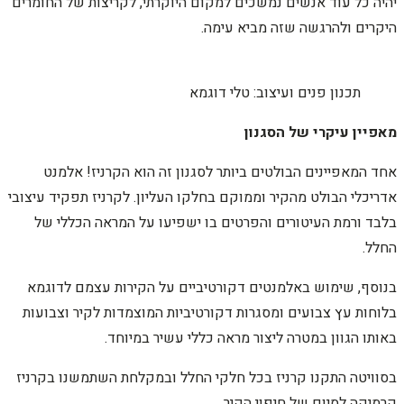
יהיה כל עוד אנשים נמשכים למקום היוקרתי, לקריצות של החומרים
היקרים ולהרגשה שזה מביא עימה.
תכנון פנים ועיצוב: טלי דוגמא
מאפיין עיקרי של הסגנון
אחד המאפיינים הבולטים ביותר לסגנון זה הוא הקרניז! אלמנט
אדריכלי הבולט מהקיר וממוקם בחלקו העליון. לקרניז תפקיד עיצובי
בלבד ורמת העיטורים והפרטים בו ישפיעו על המראה הכללי של
החלל.
בנוסף, שימוש באלמנטים דקורטיביים על הקירות עצמם לדוגמא
בלוחות עץ צבועים ומסגרות דקורטיביות המוצמדות לקיר וצבועות
באותו הגוון במטרה ליצור מראה כללי עשיר במיוחד.
בסוויטה התקנו קרניז בכל חלקי החלל ובמקלחת השתמשנו בקרניז
קרמיקה לסיום של חיפוי הקיר.