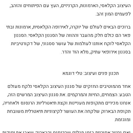
העיצוב הקלאסי, הארמונות, הקרניזים, העץ עם הפיתוחים והזהב,
לפעמים המון זהב.
ברוכים הבאים לעולם של יוקרה, לאירופה הקלאסית, ארמונות ובתי
פאר הם כולם חלק מהעבר וההווה של הסגנון הקלאסי. הסגנון
הקלאסי לוקח אותנו לעולמות של עושר ססגוני, של דקורטיביות
בסגנון אירופאי עתיק, מלא הוד והדר.
תכנון פנים ועיצוב: טלי דוגמא
אחד מהמוטיבים החזקים של סגנון העיצוב הקלאסי נלקח מעולם
הטבע: הצמחים, החיות והמרקמים. את סגנון העיצוב המרשים הזה,
אנחנו מכירים מתקופות מעניינות וקצת תיאטרליות: הרנסנס ולאחריה,
תקופת הבארוק שלקחה את העושר לקיצוניות תיאטרלית משובחת
ומוגזמת.
ואם נחזור אחורנית בזמן מגלים שהרנסנס והבארוק שאבו את יסודות