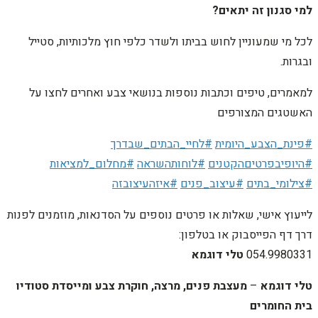
למי סגנון זה יתאים?
לכל מי שמעוניין לחוש בביתו ולשדר כלפי חוץ מלכותיות, סטייל
ובגרות.
למאמרים, טיפים וכתבות נוספות בנושאי צבע ואחרים לחצו על
האשטגים המצורפים
#פינת_הצבע_היומית
#לחיי_הבתים_שבדרך
#היופיבפרטיםהקטנים
#לוחותהשראה
#מחלום_למציאות
#צילומי_בתים
#עיצוב_פנים
#איזהעיצובזה
לייעוץ אישי, שאלות או פרטים נוספים על הסדנאות, מוזמנים לפנות
דרך דף הפייסבוק או בטלפון:
054.9980331
טלי דוגמא
טלי דוגמא
–
מעצבת פנים,
מרצה, חוקרת צבע ומייסדת סטודיו
בית החומרים