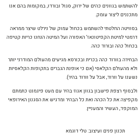
להשתמש בגוונים כהים של ירוק, סגול ובורדו, במקומות בהם אנו
מתכננים ליצור עומק.
בסוויטה החלטתי להשתמש בכחול עמוק של נירלט שיצר ממראה
דרמטי למיטת הקפיטונאז’ האפורה ועל המיטה הנחנו כריות קטיפה
בכחול כהה ובורוד כהה.
הבחירה בוורוד כהה בכרית ובכורסא מגיעים מהעולם המודרני יותר
ולא מהעולם הקלאסי (אם כי אופנת הגברים בתקופות הקלאסיות
נשענו על וורוד, אבל על וורוד בהיר).
ולבסוף רצפת פישבון בגוון אגוז בהיר עם מעט פיגמנט כתמתם
מקפיצה את כל הכהה ואת כל הבהיר ומדגיש את הסגנון האירופאי
המוקפד, העשיר והמעניין.
תכנון פנים ועיצוב: טלי דוגמא