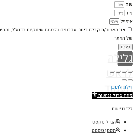
שם
נייד
אימייל
אני מאשר/ת קבלת דיוור, עדכונים והצעות שיווקיות בדוא״ל, ומסי
של האתר.
רישום
גלילה
לראש
העמוד
דילוג לתוכן
פתח סרגל נגישות
כלי נגישות
הגדל טקסט
הקטן טקסט