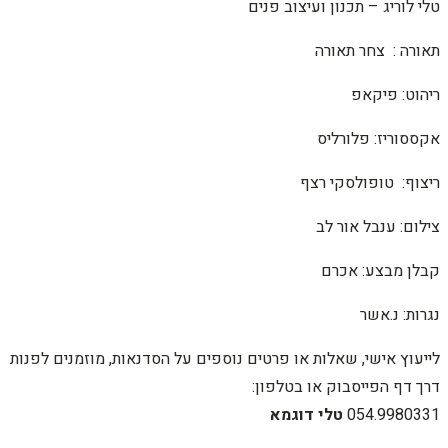
טלי לוריג – תכנון ועיצוב פנים
תאורה : צחר תאורה
ריהוט: פיקאפ
אקססוריז: פלורליס
ריצוף: טופולסקי רצף
צילום: ענבל אור לב
קבלן מבצע: אכרם
נגרות: נ.אשר
לייעוץ אישי, שאלות או פרטים נוספים על הסדנאות, מוזמנים לפנות
דרך דף הפייסבוק או בטלפון:
054.9980331
טלי דוגמא