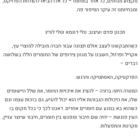
מקצוע מגוונים, כל אחד בתחומו – כל אלו הביאו להצלחת הפרויקט,
ומבחינתנו זה עיקר הסיפור פה.
תכנון פנים ועיצוב: טלי דוגמא וטלי לוריג
כשהתבקשנו לעצב אולם תצוגה עבור חברה מובילה למוצרי עץ,
אקריל ופרזול, חשבנו על מגוון צירופים של החומרים הללו בשלושה
רבדים –
הפרקטיקה, האסתטיקה והרגש.
המטרה היתה ברורה – להציג את איכויות החומר, את שלל היישומים
שלו, את היכולות הגבוהות אליו הוא יכול להגיע, גם בזכות עצמו וגם
כשהוא בא במגע עם חומרים אחרים. דאגנו לכך כי בכל מקום בו
העין פוגשת – יהיה שם חיבור ומפגש בין חומרים, חיבור שיוצר עניין,
סקרנות והתפעלות.