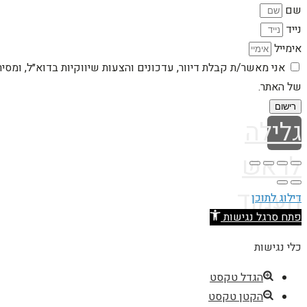
שם
נייד
אימייל
אני מאשר/ת קבלת דיוור, עדכונים והצעות שיווקיות בדוא״ל, ומסי
של האתר.
רישום
גלילה
לראש
העמוד
דילוג לתוכן
פתח סרגל נגישות
כלי נגישות
הגדל טקסט
הקטן טקסט