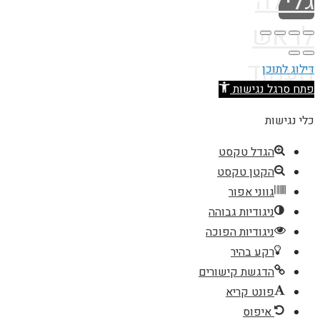
גלילה
לראש
העמוד
דילוג לתוכן
פתח סרגל נגישות
כלי נגישות
הגדל טקסט
הקטן טקסט
גווני אפור
ניגודיות גבוהה
ניגודיות הפוכה
רקע בהיר
הדגשת קישורים
פונט קריא
איפוס