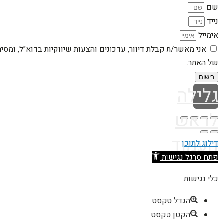
שם
נייד
אימייל
אני מאשר/ת קבלת דיוור, עדכונים והצעות שיווקיות בדוא״ל, ומסי
של האתר.
רישום
גלילה
לראש
העמוד
דילוג לתוכן
פתח סרגל נגישות
כלי נגישות
הגדל טקסט
הקטן טקסט