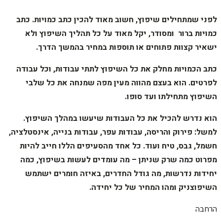
לפני שמתחילים שיפוץ, חשוב מאוד להכין כתב כמויות. כתב
כמויות ברור ומסודר, יקל מאוד על כל תהליך השיפוץ ולא
ישאיר קצוות פתוחים או תוספות במחיר בהמשך הדרך.
כתב הכמויות מחלק את כל השיפוץ לתתי עבודות, וכל עבודה
לפרטים. הוא בעצם מהווה מעין מפה שמנחה את כל שלבי
השיפוץ מתחילתו ועד סופו.
הוא נדרש להכיל את כל העבודות שיעשו במהלך השיפוץ.
למשל: פירוק והריסה, עבודות עפר, עבודות בנייה, אינסטלציה,
חשמל, גבס, טיח ועוד. כל אחד מהסעיפים הללו חייב להיות
מפרוט כמה שרק שניתן – מה עומדים לעשות בשיפוץ, כמה
יחידות נדרשות, מה גודל החדרים, באיזה חומרים ישתמש
השיפוצניק ומהו המחיר של כל יחידה.
הרחבה