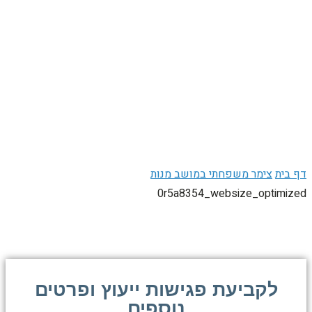
 בית
צימר משפחתי במושב מנות
0r5a8354_websize_optimize
לקביעת פגישות ייעוץ ופרטים
נוספים