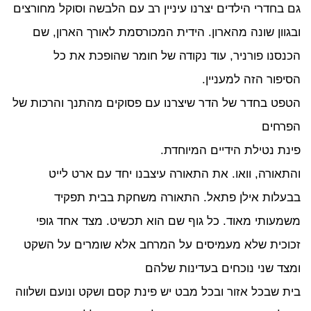
 בחדרי הילדים יצרנו עיניין רב עם הלבשה וסוקל מחורצים
גוון שונה מהארון. הידית המכורסמת לאורך הארון, שם
נסנו פורניר, עוד נקודה של חומר שהופכת את כל
יפור הזה למעניין.
פט בחדר של הדר שיצרנו עם פסוקים מהתנך והרכות של
רחים
נת נטילת הידיים המיוחדת.
תאורה, וואו. את התאורה עיצבנו יחד עם ארט לייט
עלות אילן פתאל. התאורה משחקת בבית תפקיד
מעותי מאוד. כל גוף שם הוא תכשיט. מצד אחד גופי
וכית שלא מעמיסים על המרחב אלא שומרים על השקט
צד שני נוכחים בעדינות שלהם
ת שבכל אזור ובכל מבט יש פינת קסם ושקט ונועם ושלווה