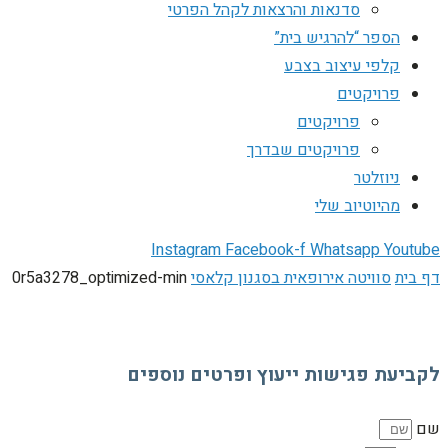
סדנאות והרצאות לקהל הפרטי
הספר “להרגיש בית”
קלפי עיצוב בצבע
פרויקטים
פרויקטים
פרויקטים שבדרך
ניוזלטר
מהיוטיוב שלי
Instagram
Facebook-f
Whatsapp
Youtube
דף בית
סוויטה אירופאית בסגנון קלאסי
0r5a3278_optimized-min
לקביעת פגישות ייעוץ ופרטים נוספים
שם