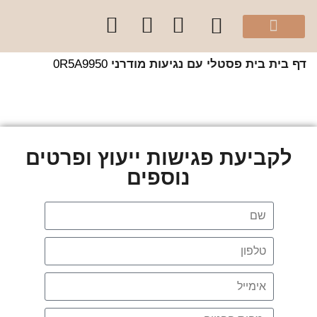
מהיוטיוב שלי
הספר “להרגיש בית”
קלפי עיצוב בצבע
סדנאות והרצאות לקהל הפרטי
קורסים לקהל מקצועי
שירותי הסטודיו
 בית
בית פסטלי עם נגיעות מודרני
0R5A9950
לקביעת פגישות ייעוץ ופרטים
נוספים