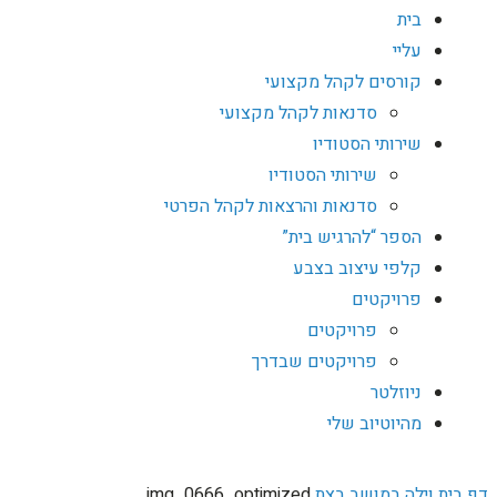
בית
עליי
קורסים לקהל מקצועי
סדנאות לקהל מקצועי
שירותי הסטודיו
שירותי הסטודיו
סדנאות והרצאות לקהל הפרטי
הספר “להרגיש בית”
קלפי עיצוב בצבע
פרויקטים
פרויקטים
פרויקטים שבדרך
ניוזלטר
מהיוטיוב שלי
דף בית
וילה במושב בצת
img_0666_optimized