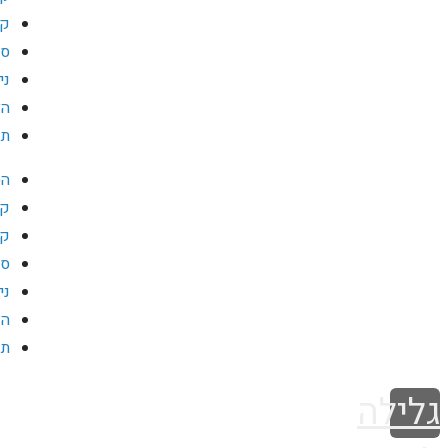
קו
סד
ני
הצ
תנ
הס
קל
קו
סד
ני
הצ
תנ
גלילה