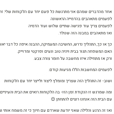
אחד מהדברים שמהם אני מתרגשת כל פעם יחד עם הלקוחות שלי: זה 
לפעמים מתאהבים בהדמייה הראשונה
לפעמים צריך עוד פגישה שתיים שלוש ועוד הדמיה
ואז מתאהבים במבנה הזה שנולד.
כך או כך, התהליך נדרש, החשיבה המעמיקה, ההבנה איפה כל דבר יאוח
האם המשפחה תגור בבית ויהיה טוב ונעים ופרקטי ומדוייק.
ורק אז מתחילה איזו מחשבה על חומר צורה צבע.
לפעמים המחשבות הללו מגיעות קודם.
ושוב- זה התהליך הזה שצריך ומומלץ ליצור ולייצר יחד עם הלקוחות
ומה שמרגש זו הנקודת זמן הזו- בה הלקוחות רואים את הבית והעיניים א
עם הבית הזה אנחנו רוצים להתחתן 😊
ואז זה הרגע והלילה שאני יודעת שארדם עם חיוך כי זה משמח אותי ו