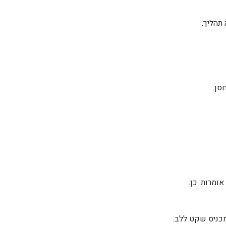
תהליך.
סן.
ומרות: כן.
מכניס שקט ללב.