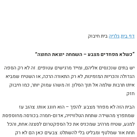
דף בית
גלריה
בית חיבוק
“כשלא מפחדים מצבע – השמחה יוצאת החוצה”
יש בתים שנכנסים אליהם, ומייד מרגישים עטופים. זה לא רק הספה
הגדולה והכריות המזמינות, לא רק התאורה הרכה, או השטיח שמביא
איתו תרבות שלמה אל תוך הסלון. זה משהו עמוק יותר, כמו חיבוק
חזק
הבית הזה לא מפחד מצבע. להפך – הוא חוגג אותו. צהוב עז
שמתפרץ מהשידה שתחת הטלוויזיה, אדום-חמרה בכורסה מחוספסת
למגע, שטיח מרהיב שמכניס את כל הספקטרום לסצנה אחת, והכל
תחת אור שמלטף ומבליט בלי להשתלט. צבעים כאן הם לא רק