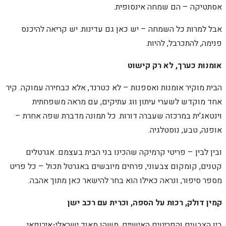
אסתטיקה – הם שמחה אינסופית.
אבל למרות כל השמחה – יש כאן גם עדינות. יש קריאה להיכנס
פנימה, להתכרבל, להיות.
אומנות כערך, לא רק קישוט
הבית מוקיר אומנות ואספנות – לא כטרנד, אלא כבחירה עמוקה. קיר
אחד מוקדש לשערי עיתון ווג עתיקים, עם מראה משפחתית
וינטאג’ית במרכזה שעברה דורות. כל תמונה מדברת שפה אחרת –
אופנה, טבע, נוסטלגיה.
ובין לבין – פריטי קרמיקה שהכינו בני הבית בעצמם. אגרטלים
קטנים, קומקום צבעוני, פרחים מיובשים באגרטל תכול – כל פריט
מספר סיפור, ונראה כאילו הוא בחר להישאר כאן מתוך אהבה.
קמין דולק, רכות על הספה, וכרית עם רכב ישן
בין הצבעים והפריטים האישיים, משהו מאוד ישראלי-אירופאי