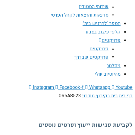
שירותי הסטודיו
סדנאות והרצאות לקהל הפרטי
הספר “להרגיש בית”
קלפי עיצוב בצבע
פרויקטים
פרויקטים
פרויקטים שבדרך
ניוזלטר
מהיוטיוב שלי
Instagram
Facebook-f
Whatsapp
Youtube
דף בית
בית בקיבוץ מודרני
0R5A8523
לקביעת פגישות ייעוץ ופרטים נוספים