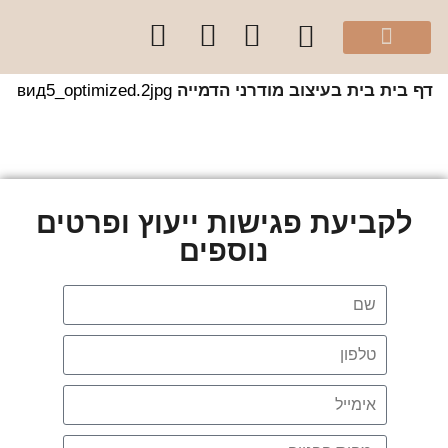
מהיוטיוב שלי
הספר “להרגיש בית”
קלפי עיצוב בצבע
סדנאות והרצאות לקהל הפרטי
קורסים לקהל מקצועי
שירותי הסטודיו
 בית
בית בעיצוב מודרני הדמייה
вид5_optimized.2jpg
לקביעת פגישות ייעוץ ופרטים
נוספים