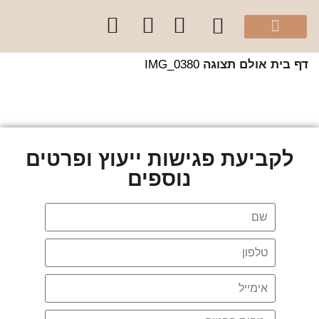
מהיוטיוב שלי
הספר “להרגיש בית”
קלפי עיצוב בצבע
סדנאות והרצאות לקהל הפרטי
קורסים לקהל מקצועי
שירותי הסטודיו
 בית
אולם תצוגה
IMG_0380
לקביעת פגישות ייעוץ ופרטים
נוספים