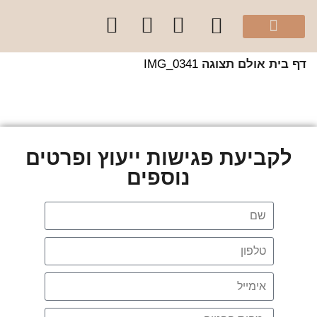
מהיוטיוב שלי
הספר “להרגיש בית”
קלפי עיצוב בצבע
סדנאות והרצאות לקהל הפרטי
קורסים לקהל מקצועי
שירותי הסטודיו
 בית
אולם תצוגה
IMG_0341
לקביעת פגישות ייעוץ ופרטים
נוספים