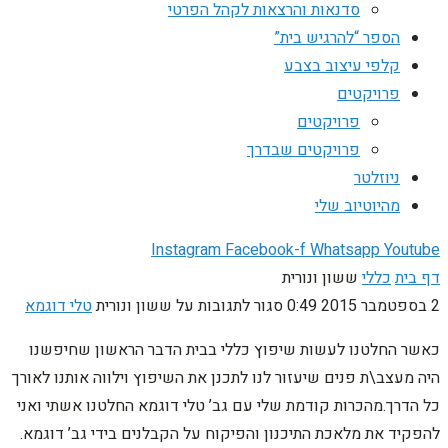
סדנאות והרצאות לקהל הפרטי
הספר “להרגיש בית”
קלפי עיצוב בצבע
פרויקטים
פרויקטים
פרויקטים שבדרך
ניוזלטר
מהיוטיוב שלי
Instagram
Facebook-f
Whatsapp
Youtube
דף בית
כללי
ששון ונורית
2 בספטמבר 2015
0:49
סגור לתגובות
על ששון ונורית
טלי דוגמא
כאשר החלטנו לעשות שיפוץ כללי בבית הדבר הראשון שחיפשנו
היה מעצב\ת פנים שיעזור לנו לתכנן את השיפוץ וילווה אותנו לאורך
כל הדרך.מהכרות קודמת שלי עם גב’ טלי דוגמא החלטנו אשתי ואני
להפקיד את מלאכת התיכנון והפיקוח על הקבלנים בידי גב’ דוגמא.