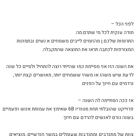
לפני הכל –
תודה ענקית לכל מי שתרם.מה.
התרומות שלכם.ן מהזומים לייבים משמחים א.נשים ובתמונות
המצורפות לכתבה תראו את התוצאה שהתקבלה.
את השנה הזו אני מסיימת כמו שהייתי רוצה להתחיל ולסיים כל שנה
לדעת שיש משהו או משהי ששמחים יותר, מאושרים קצת יותר,
נרדמים עם חיוך על הפנים.
אז ככה הסתיימה לה השנה –
פרוייקט שהובלתי תחת סטודיו 6B שאימץ את עמותת אנוש ופעמיים
בשנה גורם לאנשים להרדם עם חיוך.
צוות של מתנדבים ומתנדבות שעומלים במשך חודשיים: מוציאים