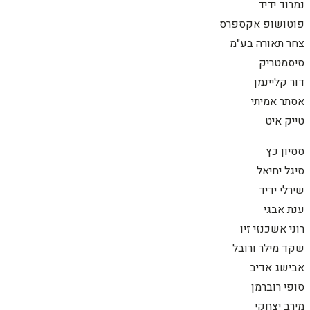
נמרוד ידיד
פוטושופ אקספרס
צחר תאורה בע״מ
סיסמטריק
דור קליינמן
אסתר אמיתי
טייק איט
ססיון כץ
סיגל יחיאל
שירלי ידיד
ענת אבגי
רוני אשכנזי זיו
שקד מילר ורובל
אבישג אדיב
סופי רוברמן
מירב יצחקי