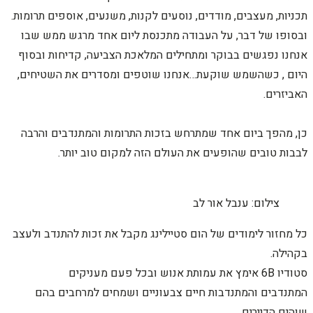
תכניות, מעצבים, מודדים, נוסעים לקנות, משנעים, אוספים תרומות.
ובסופו של דבר, על העבודה מתכנסת ליום אחד מרגש ממש שבו
אנחנו נפגשים בבוקר ומתחילים המלאכת הצביעה, קדיחות ובסוף
היום , כשהשמש שוקעת…אנחנו שוטפים ומסדרים את השטיחים,
האביזרים.
כן, מהפך ביום אחד שמתרחש בזכות התרומות והמתנדבים והרבה
לבבות טובים שהופעים את העולם הזה למקום טוב יותר.
צילום: ענבל אור לב
כל מחזור לימודים של הום סטיילינג מקבל את זכות להתנדב ולעצב
בקהילה.
סטודיו 6B אימץ את עמותת אנוש ובכל פעם מעניקים
המתנדבים והמתנדבות חיים צבעוניים ושמחים למרחבים בהם
שוהים הדיירים.